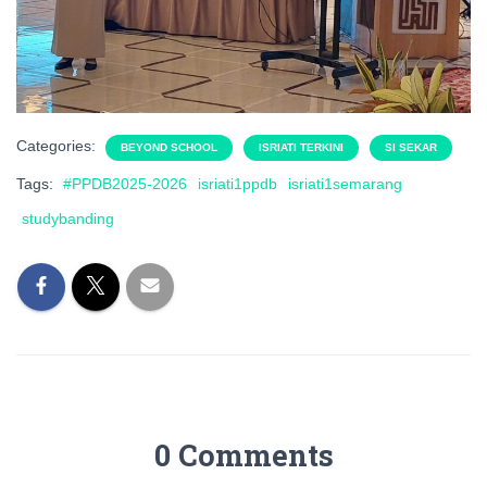
Categories:
BEYOND SCHOOL
ISRIATI TERKINI
SI SEKAR
Tags:
#PPDB2025-2026
isriati1ppdb
isriati1semarang
studybanding
0 Comments