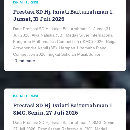
ISRIATI TERKINI
Prestasi SD Hj. Isriati Baiturrahman 1.
Jumat, 31 Juli 2026
Data Prestasi SD Hj. Isriati Baiturrahman 1. Jumat,31
Juli 2026: Alya Nafisha (3B). Medali Silver International
Kangaroo Mathematics Competition (IKMC) 2026. Reiga
Arsyanendra Kamil (3B). Harapan 1 Yamaha Piano
Competition 2026 Tingkat Sekolah Musik Junior
Read more…
ISRIATI TERKINI
Prestasi SD Hj. Isriati Baiturrahman 1
SMG. Senin, 27 Juli 2026
Data Prestasi SD Hj. Isriati Baiturrahman 1 SMG, Senin,
27 Juli 2026: Firaz Azzam Rafassya A. (3C). Medali