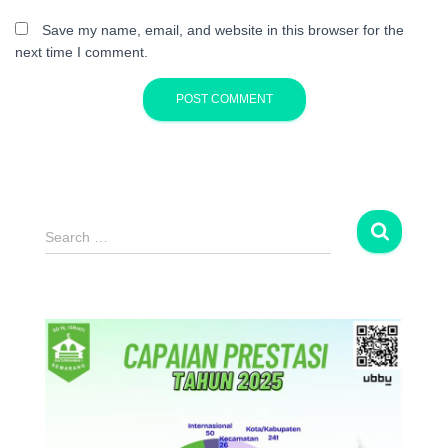
Save my name, email, and website in this browser for the
next time I comment.
S
Search …
e
a
r
c
h
f
o
r
: