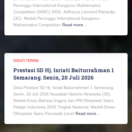
Perunggu International Kangaroo Mathematics
Competition (IKMC) 2026. Jeffreyza Leonard Rahardjo
(3C). Medali Perunggu International Kangaroo
Mathematics Competition
Read more…
ISRIATI TERKINI
Prestasi SD Hj. Isriati Baiturrahman 1
Semarang. Senin, 20 Juli 2026
Data Prestasi SD Hj. Isriati Baiturrahman 1 Semarang.
Senin, 20 Juli 2026 Nusaibah Namira Nirwasita (3D).
Medali Emas Bahasa Inggris dan IPA Olimpiade Sains
Pelajar Indonesia 2026 Tingkat Nasional. Medali Emas
Olimpiade Sains Pancasila Level
Read more…