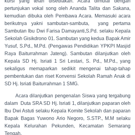
kursi yang telah disediakan. Acara dimulai dengan
pertunjukan vokal song oleh Ananda Talita dan Sakana,
kemudian dibuka oleh Pembawa Acara. Memasuki acara
berikutnya yakni sambutan-sambuta, yang pertama
Sambutan Ibu Dwi Farisa Damayanti,S.Pd. selaku Kepala
Sekolah Gisikdrono 01. Sambutan yang kedua Bapak Amir
Yusuf, S.Pd., M.Pd. (Pengawas Pendidikan YPKPI Masjid
Raya Baiturrahman Jateng). Sambutan dilanjutkan oleh
Kepala SD Hj. Isriati 1 Sri Lestari, S. Pd., M.Pd., yang
sekaligus memaparkan sedikit mengenai tahap-tahap
pembentukan dan riset Konvensi Sekolah Ramah Anak di
SD Hj. Isriati Baiturrahman 1 SMG.
Acara dilanjutkan pengenalan Siswa yang tergabung
dalam Duta SRA SD Hj. Isriati 1, dilanjutkan paparan oleh
Ibu Dwi Astuti selaku Kepala Komite Sekolah dan paparan
Bapak Bagas Yuwono Ario Negoro, S.STP., M.M selaku
Kepala Kelurahan Pekunden, Kecamatan Semarang
Tengah.