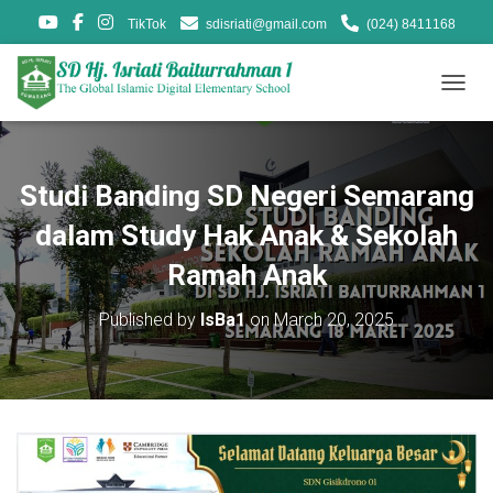
TikTok
sdisriati@gmail.com
(024) 8411168
T
O
G
G
L
Studi Banding SD Negeri Semarang
E
N
dalam Study Hak Anak & Sekolah
A
V
Ramah Anak
I
G
Published by
IsBa1
on
March 20, 2025
A
T
I
O
N