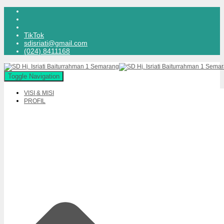
TikTok
sdisriati@gmail.com
(024) 8411168
Toggle Navigation
VISI & MISI
PROFIL