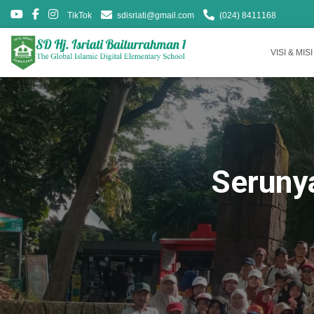
TikTok
sdisriati@gmail.com
(024) 8411168
VISI & MISI
Seruny