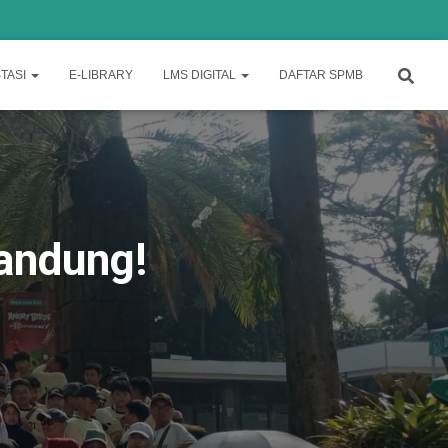
TASI
E-LIBRARY
LMS DIGITAL
DAFTAR SPMB
andung!