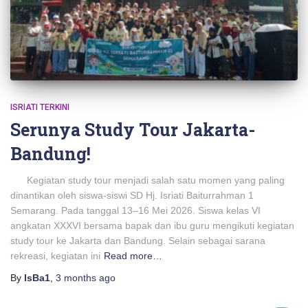
ISRIATI TERKINI
Serunya Study Tour Jakarta-
Bandung!
Kegiatan study tour menjadi salah satu momen yang paling
dinantikan oleh siswa-siswi SD Hj. Isriati Baiturrahman 1
Semarang. Pada tanggal 13–16 Mei 2026. Siswa kelas VI
angkatan XXXVI bersama bapak dan ibu guru mengikuti kegiatan
study tour ke Jakarta dan Bandung. Selain sebagai sarana
rekreasi, kegiatan ini
Read more…
By
IsBa1
,
3 months
ago