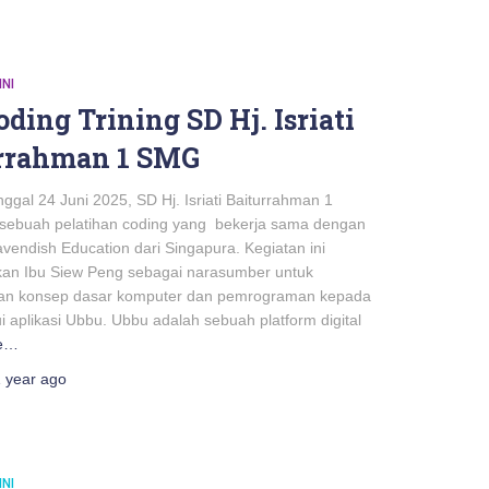
INI
ding Trining SD Hj. Isriati
rrahman 1 SMG
al 24 Juni 2025, SD Hj. Isriati Baiturrahman 1
sebuah pelatihan coding yang bekerja sama dengan
vendish Education dari Singapura. Kegiatan ini
an Ibu Siew Peng sebagai narasumber untuk
an konsep dasar komputer dan pemrograman kepada
i aplikasi Ubbu. Ubbu adalah sebuah platform digital
e…
 year
ago
INI