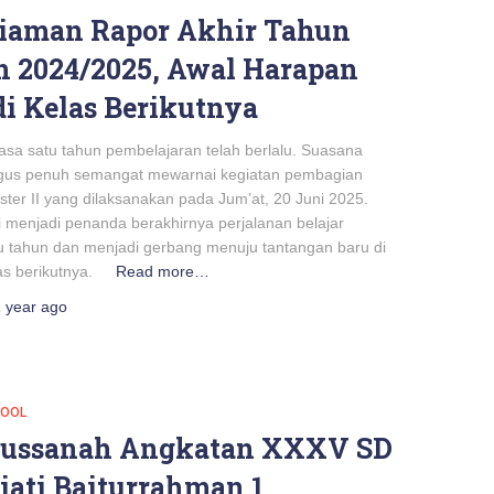
iaman Rapor Akhir Tahun
n 2024/2025, Awal Harapan
di Kelas Berikutnya
 satu tahun pembelajaran telah berlalu. Suasana
igus penuh semangat mewarnai kegiatan pembagian
ter II yang dilaksanakan pada Jum’at, 20 Juni 2025.
i menjadi penanda berakhirnya perjalanan belajar
u tahun dan menjadi gerbang menuju tantangan baru di
las berikutnya.
Read more…
 year
ago
HOOL
russanah Angkatan XXXV SD
riati Baiturrahman 1