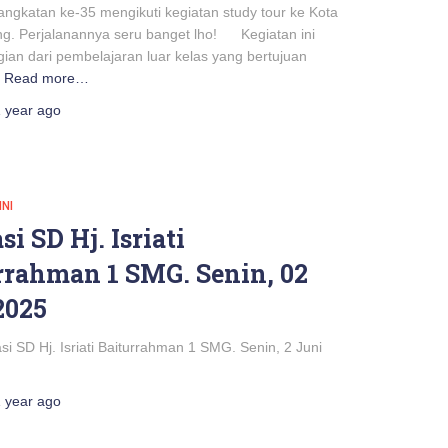
ngkatan ke-35 mengikuti kegiatan study tour ke Kota
ng. Perjalanannya seru banget lho! Kegiatan ini
ian dari pembelajaran luar kelas yang bertujuan
Read more…
 year
ago
INI
si SD Hj. Isriati
rrahman 1 SMG. Senin, 02
2025
si SD Hj. Isriati Baiturrahman 1 SMG. Senin, 2 Juni
 year
ago