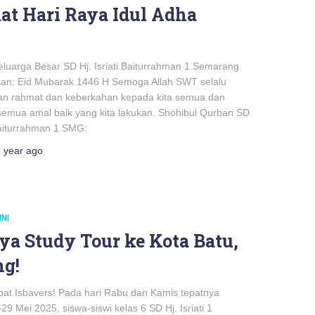
at Hari Raya Idul Adha
H
luarga Besar SD Hj. Isriati Baiturrahman 1 Semarang
n: Eid Mubarak 1446 H Semoga Allah SWT selalu
n rahmat dan keberkahan kepada kita semua dan
emua amal baik yang kita lakukan. Shohibul Qurban SD
 Baiturrahman 1 SMG:
 year
ago
INI
ya Study Tour ke Kota Batu,
g!
 Isbavers! Pada hari Rabu dan Kamis tepatnya
29 Mei 2025, siswa-siswi kelas 6 SD Hj. Isriati 1