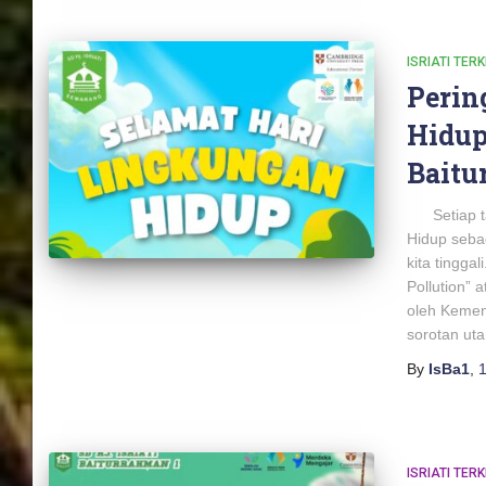
ISRIATI TERK
Perin
Hidup 
Baitu
Setiap tan
Hidup seba
kita tingga
Pollution” 
oleh Kemen
sorotan ut
By
IsBa1
,
1
ISRIATI TERK