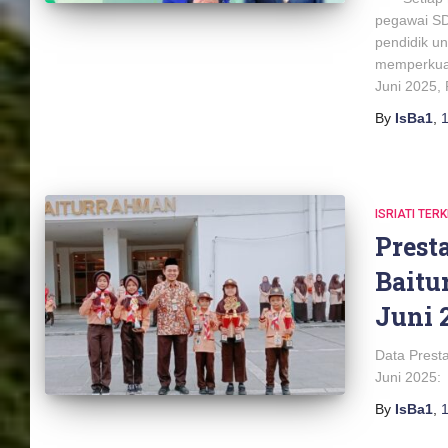
pegawai SD 
pendidik u
memperkuat
Juni 2025, 
By
IsBa1
,
1
ISRIATI TERK
Presta
Baitu
Juni 
Data Presta
Juni 2025:
By
IsBa1
,
1