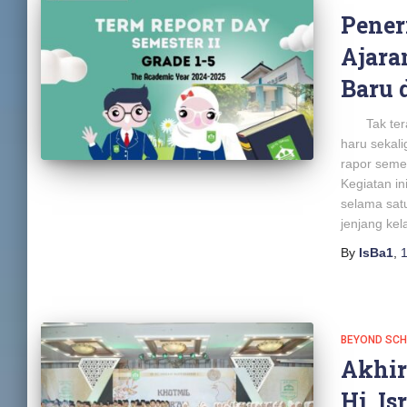
Pener
Ajara
Baru 
Tak terasa
haru sekal
rapor semes
Kegiatan in
selama sat
jenjang ke
By
IsBa1
,
1
BEYOND SC
Akhi
Hj. Is