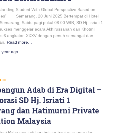
standing Student With Global Perspective Based on
lues” Semarang, 20 Juni 2025 Bertempat di Hotel
Semarang, Sabtu pagi pukul 08.00 WIB, SD Hj. Isriati 1
ukses menggelar acara Akhirussanah dan Khotmil
as 6 angkatan XXXV dengan penuh semangat dan
an.
Read more…
 year
ago
HOOL
ngun Adab di Era Digital –
rasi SD Hj. Isriati 1
ang dan Hatimurni Private
tion Malaysia
i Rabu menjadi hari belajar bagi para guru dan