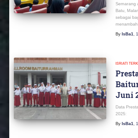
Semarang a
Batu, Mala
sebagai bag
menambah
By
IsBa1
,
1
ISRIATI TERK
Presta
Baitu
Juni 
Data Presta
2025:
By
IsBa1
,
1