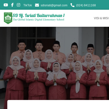
TikTok
sdisriati@gmail.com
(024) 8411168
VISI & MISI