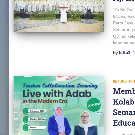
“To Be Out
Islamic Va
Patra Jasa 
Semarang s
Qur’an kel
kebersama
By
IsBa1
,
1
BEYOND SC
Memba
Kolabo
Semar
Educa
Setiap har