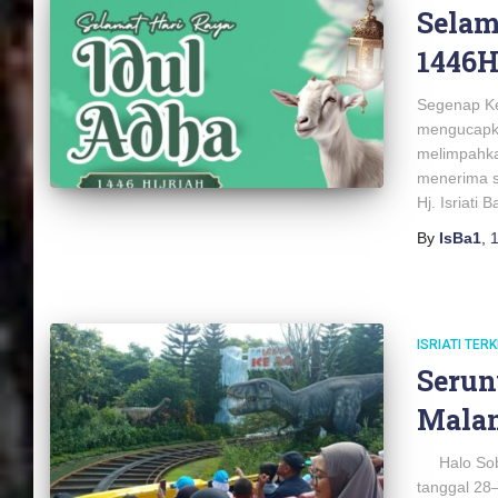
Selam
1446
Segenap Ke
mengucapka
melimpahka
menerima s
Hj. Isriati
By
IsBa1
,
1
ISRIATI TERK
Serun
Malan
Halo Sobat
tanggal 28–