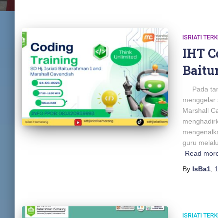
ISRIATI TERK
IHT Co
Baitu
Pada tangg
menggelar 
Marshall Ca
menghadirk
mengenalk
guru melalu
Read mor
By
IsBa1
,
1
ISRIATI TERK