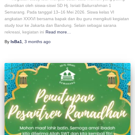
dinantikan oleh siswa-siswi SD Hj. Isriati Baiturrahman 1
Semarang. Pada tanggal 13–16 Mei 2026. Siswa kelas VI
angkatan XXXVI bersama bapak dan ibu guru mengikuti kegiatan
study tour ke Jakarta dan Bandung. Selain sebagai sarana
rekreasi, kegiatan ini
Read more…
By
IsBa1
,
3 months
ago