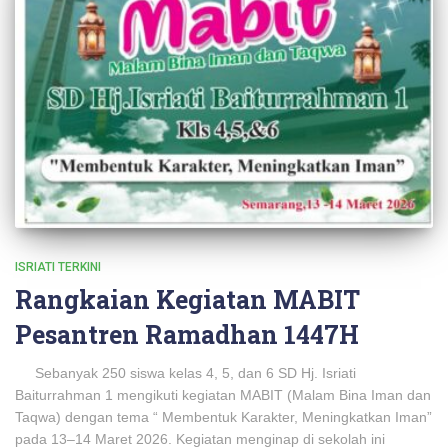
ISRIATI TERKINI
Rangkaian Kegiatan MABIT
Pesantren Ramadhan 1447H
Sebanyak 250 siswa kelas 4, 5, dan 6 SD Hj. Isriati
Baiturrahman 1 mengikuti kegiatan MABIT (Malam Bina Iman dan
Taqwa) dengan tema “ Membentuk Karakter, Meningkatkan Iman”
pada 13–14 Maret 2026. Kegiatan menginap di sekolah ini