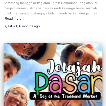
Semarang menggelar kegiatan Tarhib Ramadhan. Kegiatan ini
menjadi momen istimewa bagi seluruh keluarga besar sekolah
untuk menyambut datangnya bulan penuh berkah dengan hati
Read more…
By
IsBa1
,
6 months
ago