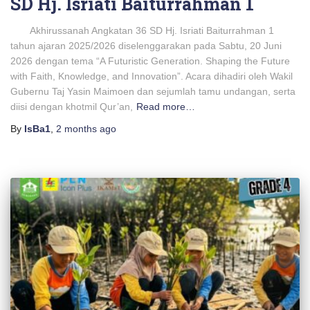
SD Hj. Isriati Baiturrahman 1
Akhirussanah Angkatan 36 SD Hj. Isriati Baiturrahman 1
tahun ajaran 2025/2026 diselenggarakan pada Sabtu, 20 Juni
2026 dengan tema “A Futuristic Generation. Shaping the Future
with Faith, Knowledge, and Innovation”. Acara dihadiri oleh Wakil
Gubernu Taj Yasin Maimoen dan sejumlah tamu undangan, serta
diisi dengan khotmil Qur’an,
Read more…
By
IsBa1
,
2 months
ago