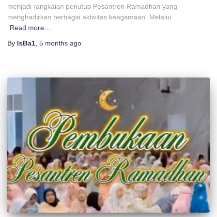
menjadi rangkaian penutup Pesantren Ramadhan yang
menghadirkan berbagai aktivitas keagamaan. Melalui
Read more…
By
IsBa1
,
5 months
ago