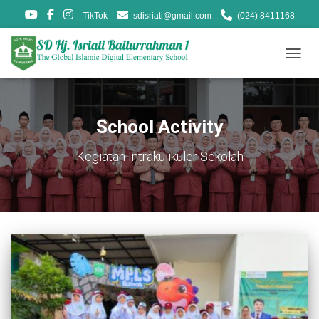
TikTok
sdisriati@gmail.com
(024) 8411168
TOGG
NAVIG
School Activity
Kegiatan Intrakulikuler Sekolah