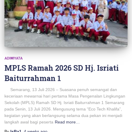
ADIWIYATA
MPLS Ramah 2026 SD Hj. Isriati
Baiturrahman 1
Semarang, 13 Juli 2026 – Suasana penuh semangat dan
keceriaan mewarnai hari pertama Masa Pengenalan Lingkungan
Sekolah (MPLS) Ramah SD Hj. Isriati Baiturrahman 1 Semarang
pada Senin, 13 Juli 2026. Mengusung tema “Eco Tech Khalifa”,
kegiatan yang akan berlangsung selama dua pekan ini menjadi
langkah awal bagi peserta
Read more…
By
IsBa1
,
4 weeks
ago