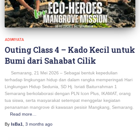
ADIWIYATA
Outing Class 4 – Kado Kecil untuk
Bumi dari Sahabat Cilik
Semarang, 21 Mei 2026 – Sebagai bentuk kepedulian
terhadap lingkungan hidup dan dalam rangka memperingati Hari
Lingkungan Hidup Sedunia, SD Hj. Isriati Baiturrahman 1
Semarang berkolaborasi dengan PLN Icon Plus, IKAMAT, orang
tua siswa, serta masyarakat setempat menggelar kegiatan
penanaman mangrove di kawasan pesisir Mangkang, Semarang.
Read more…
By
IsBa1
,
3 months
ago