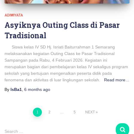
ADIWIYATA
Asyiknya Outing Class di Pasar
Tradisional
Siswa kelas IV SD Hj. Isriati Baiturrahman 1 Semarang
melaksanakan kegiatan Outing Class ke Pasar Tradisional
Sampangan pada Rabu, 4 Februari 2026. Kegiatan ini
merupakan bagian dari pembelajaran kelas IV sekaligus program
sekolah yang bertujuan mengenalkan peserta didik pada
fenomena dan aktivitas di luar lingkungan sekolah.
Read more…
By
IsBa1
,
6 months
ago
Posts
1
2
…
5
NEXT
pagination
S
Search …