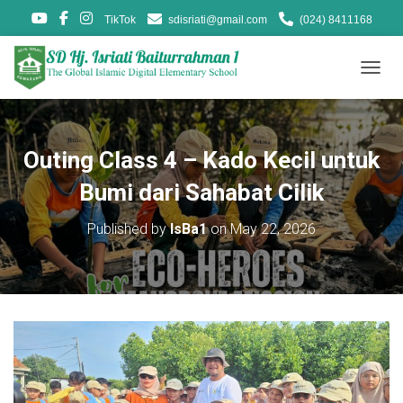
TikTok
sdisriati@gmail.com
(024) 8411168
T
O
G
G
L
Outing Class 4 – Kado Kecil untuk
E
N
Bumi dari Sahabat Cilik
A
V
Published by
IsBa1
on
May 22, 2026
I
G
A
T
I
O
N