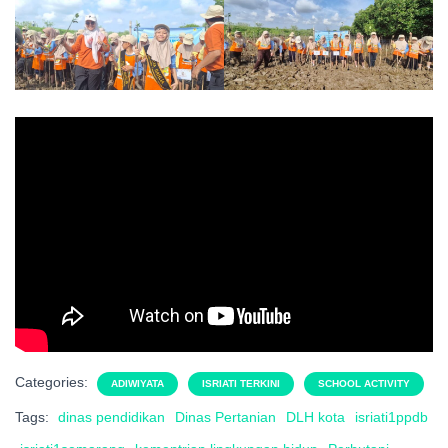
Categories:
ADIWIYATA
ISRIATI TERKINI
SCHOOL ACTIVITY
Tags:
dinas pendidikan
Dinas Pertanian
DLH kota
isriati1ppdb