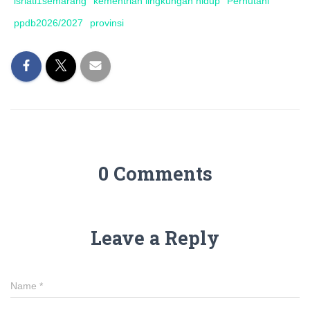
isriati1semarang
kementrian lingkungan hidup
Perhutani
ppdb2026/2027
provinsi
0 Comments
Leave a Reply
Name
*