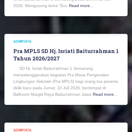
2026. Mengusung tema “Eco
Read more…
ADIWIYATA
Pra MPLS SD Hj. Isriati Baiturrahman 1
Tahun 2026/2027
SD Hj. Isriati Baiturrahman 1 Semarang
menyelenggarakan kegiatan Pra Masa Pengenalan
Lingkungan Sekolah (Pra MPLS) bagi orang tua peserta
didik baru pada Jumat, 10 Juli 2026, bertempat di
Ballroom Masjid Raya Baiturrahman Jawa
Read more…
ADIWIYATA