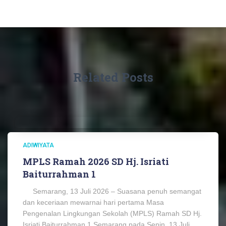
Related Posts
ADIWIYATA
MPLS Ramah 2026 SD Hj. Isriati
Baiturrahman 1
Semarang, 13 Juli 2026 – Suasana penuh semangat
dan keceriaan mewarnai hari pertama Masa
Pengenalan Lingkungan Sekolah (MPLS) Ramah SD Hj.
Isriati Baiturrahman 1 Semarang pada Senin, 13 Juli