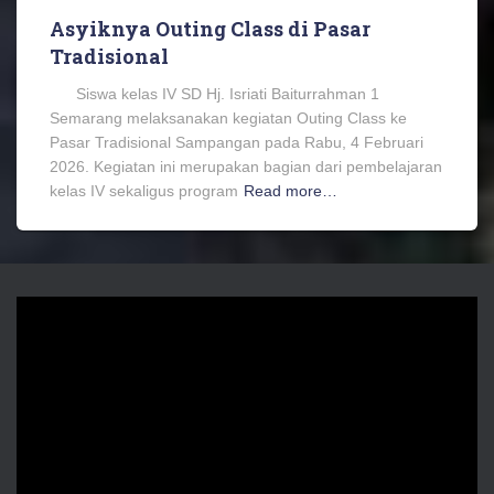
Asyiknya Outing Class di Pasar
Tradisional
Siswa kelas IV SD Hj. Isriati Baiturrahman 1
Semarang melaksanakan kegiatan Outing Class ke
Pasar Tradisional Sampangan pada Rabu, 4 Februari
2026. Kegiatan ini merupakan bagian dari pembelajaran
kelas IV sekaligus program
Read more…