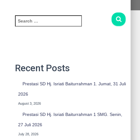
S
e
a
r
c
h
f
Recent Posts
o
r
:
Prestasi SD Hj. Isriati Baiturrahman 1. Jumat, 31 Juli
2026
August 3, 2026
Prestasi SD Hj. Isriati Baiturrahman 1 SMG. Senin,
27 Juli 2026
July 28, 2026