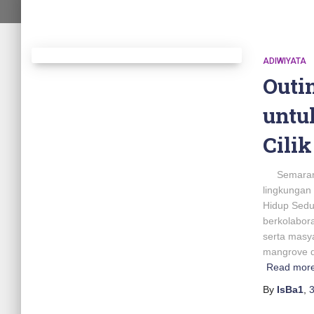
ADIWIYATA
Outi
untu
Cilik
Semarang, 
lingkungan
Hidup Sedun
berkolabor
serta masy
mangrove 
Read mor
By
IsBa1
,