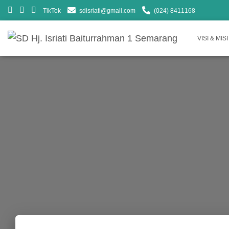
TikTok
sdisriati@gmail.com
(024) 8411168
VISI & MISI