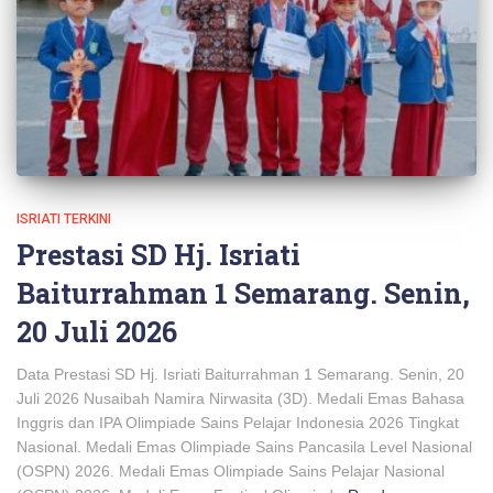
ISRIATI TERKINI
Prestasi SD Hj. Isriati
Baiturrahman 1 Semarang. Senin,
20 Juli 2026
Data Prestasi SD Hj. Isriati Baiturrahman 1 Semarang. Senin, 20
Juli 2026 Nusaibah Namira Nirwasita (3D). Medali Emas Bahasa
Inggris dan IPA Olimpiade Sains Pelajar Indonesia 2026 Tingkat
Nasional. Medali Emas Olimpiade Sains Pancasila Level Nasional
(OSPN) 2026. Medali Emas Olimpiade Sains Pelajar Nasional