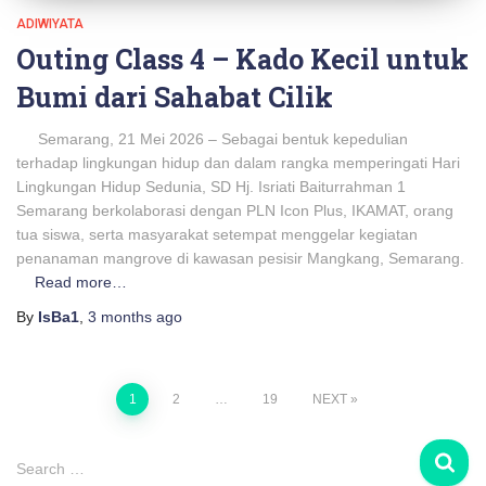
ADIWIYATA
Outing Class 4 – Kado Kecil untuk
Bumi dari Sahabat Cilik
Semarang, 21 Mei 2026 – Sebagai bentuk kepedulian
terhadap lingkungan hidup dan dalam rangka memperingati Hari
Lingkungan Hidup Sedunia, SD Hj. Isriati Baiturrahman 1
Semarang berkolaborasi dengan PLN Icon Plus, IKAMAT, orang
tua siswa, serta masyarakat setempat menggelar kegiatan
penanaman mangrove di kawasan pesisir Mangkang, Semarang.
Read more…
By
IsBa1
,
3 months
ago
Posts
1
2
…
19
NEXT
pagination
S
Search …
e