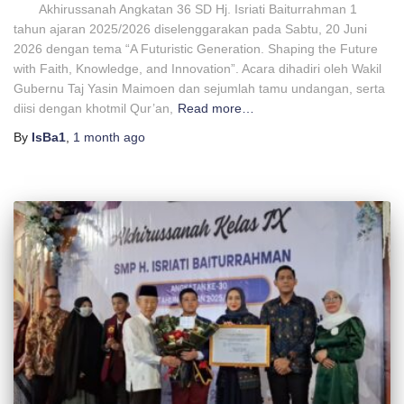
Akhirussanah Angkatan 36 SD Hj. Isriati Baiturrahman 1
tahun ajaran 2025/2026 diselenggarakan pada Sabtu, 20 Juni
2026 dengan tema “A Futuristic Generation. Shaping the Future
with Faith, Knowledge, and Innovation”. Acara dihadiri oleh Wakil
Gubernu Taj Yasin Maimoen dan sejumlah tamu undangan, serta
diisi dengan khotmil Qur’an,
Read more…
By
IsBa1
,
1 month
ago