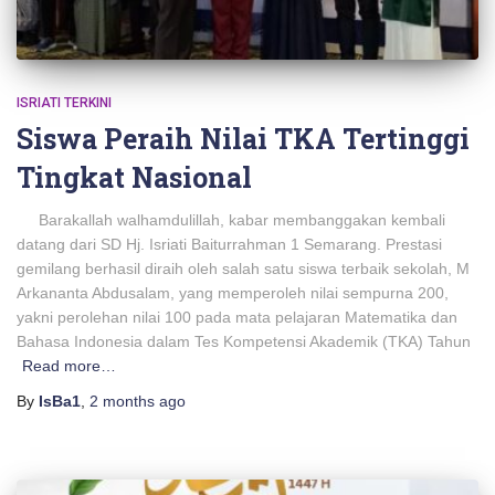
ISRIATI TERKINI
Siswa Peraih Nilai TKA Tertinggi
Tingkat Nasional
Barakallah walhamdulillah, kabar membanggakan kembali
datang dari SD Hj. Isriati Baiturrahman 1 Semarang. Prestasi
gemilang berhasil diraih oleh salah satu siswa terbaik sekolah, M
Arkananta Abdusalam, yang memperoleh nilai sempurna 200,
yakni perolehan nilai 100 pada mata pelajaran Matematika dan
Bahasa Indonesia dalam Tes Kompetensi Akademik (TKA) Tahun
Read more…
By
IsBa1
,
2 months
ago