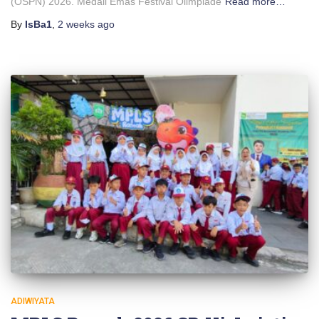
(OSPN) 2026. Medali Emas Festival Olimpiade
Read more…
By
IsBa1
,
2 weeks
ago
ADIWIYATA