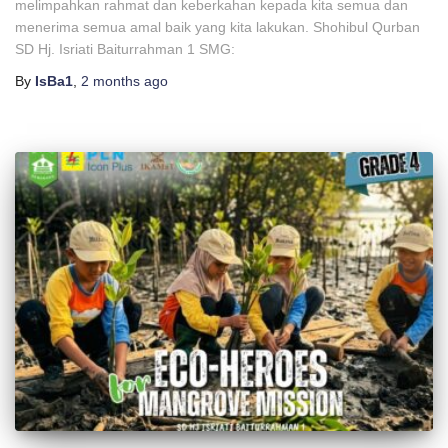
melimpahkan rahmat dan keberkahan kepada kita semua dan
menerima semua amal baik yang kita lakukan. Shohibul Qurban
SD Hj. Isriati Baiturrahman 1 SMG:
By
IsBa1
,
2 months
ago