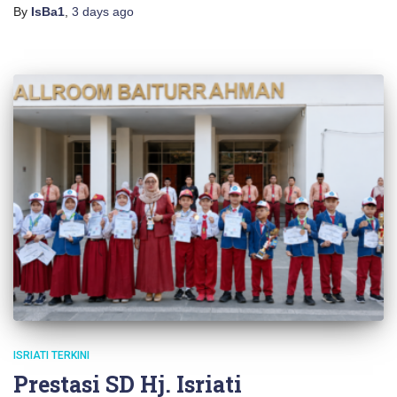
By
IsBa1
,
3 days
ago
ISRIATI TERKINI
Prestasi SD Hj. Isriati