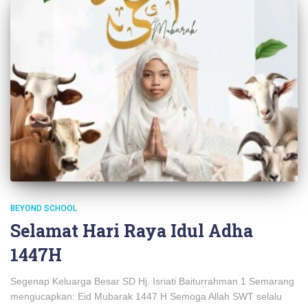
BEYOND SCHOOL
Selamat Hari Raya Idul Adha
1447H
Segenap Keluarga Besar SD Hj. Isriati Baiturrahman 1 Semarang
mengucapkan: Eid Mubarak 1447 H Semoga Allah SWT selalu