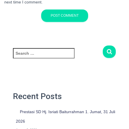
next time I comment.
S
e
a
r
c
h
f
Recent Posts
o
r
:
Prestasi SD Hj. Isriati Baiturrahman 1. Jumat, 31 Juli
2026