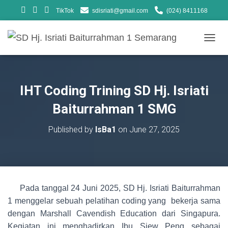
TikTok
sdisriati@gmail.com
(024) 8411168
T
O
G
G
L
IHT Coding Trining SD Hj. Isriati
E
N
Baiturrahman 1 SMG
A
V
Published by
IsBa1
on
June 27, 2025
I
G
A
T
I
O
Pada tanggal 24 Juni 2025, SD Hj. Isriati Baiturrahman
N
1 menggelar sebuah pelatihan coding yang bekerja sama
dengan Marshall Cavendish Education dari Singapura.
Kegiatan ini menghadirkan Ibu Siew Peng sebagai