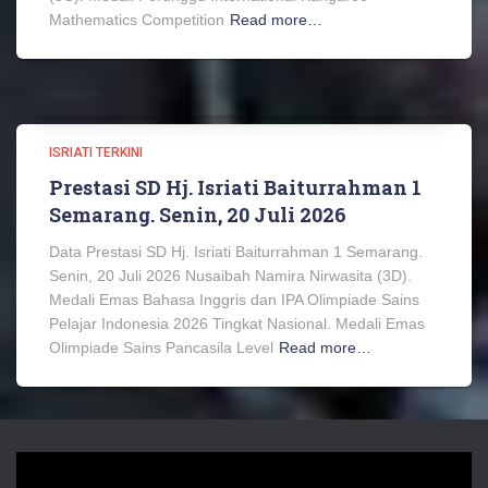
Mathematics Competition
Read more…
ISRIATI TERKINI
Prestasi SD Hj. Isriati Baiturrahman 1
Semarang. Senin, 20 Juli 2026
Data Prestasi SD Hj. Isriati Baiturrahman 1 Semarang.
Senin, 20 Juli 2026 Nusaibah Namira Nirwasita (3D).
Medali Emas Bahasa Inggris dan IPA Olimpiade Sains
Pelajar Indonesia 2026 Tingkat Nasional. Medali Emas
Olimpiade Sains Pancasila Level
Read more…