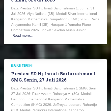
Data Prestasi SD Hj. Isriati Baiturrahman 1. Jumat,31
Juli 2026: Alya Nafisha (3B). Medali Silver International
Kangaroo Mathematics Competition (IKMC) 2026. Reiga
Arsyanendra Kamil (3B). Harapan 1 Yamaha Piano
Competition 2026 Tingkat Sekolah Musik Junior
Read more…
ISRIATI TERKINI
Prestasi SD Hj. Isriati Baiturrahman 1
SMG. Senin, 27 Juli 2026
Data Prestasi SD Hj. Isriati Baiturrahman 1 SMG, Senin,
27 Juli 2026: Firaz Azzam Rafassya A. (3C). Medali
Perunggu International Kangaroo Mathematics
Competition (IKMC) 2026. Jeffreyza Leonard Rahardjo
(3C). Medali Perunggu International Kangaroo