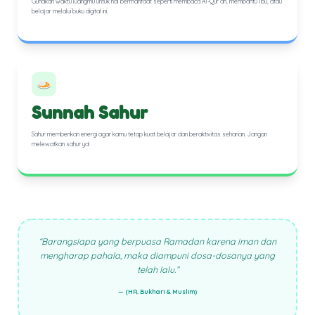
Gunakan waktu luangmu untuk hal bermanfaat seperti membaca Al-Qur’an, membantu Ibu, atau
belajar melalui buku digital ini.
Sunnah Sahur
Sahur memberikan energi agar kamu tetap kuat belajar dan beraktivitas seharian. Jangan
melewatkan sahur ya!
“Barangsiapa yang berpuasa Ramadan karena iman dan
mengharap pahala, maka diampuni dosa-dosanya yang
telah lalu.”
— (HR. Bukhari & Muslim)