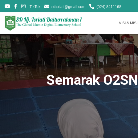
TikTok
sdisriati@gmail.com
(024) 8411168
VISI & MISI
Semarak O2SN 