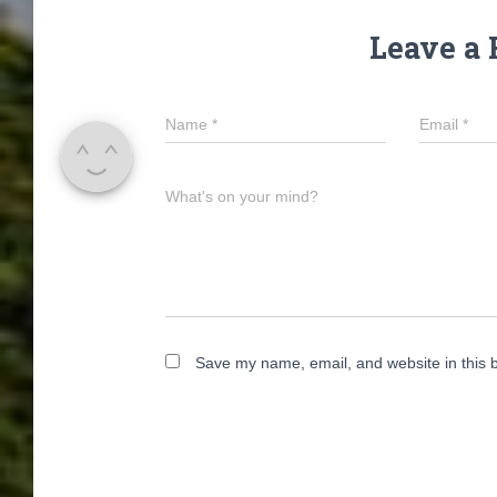
Leave a 
Name
*
Email
*
What's on your mind?
Save my name, email, and website in this 