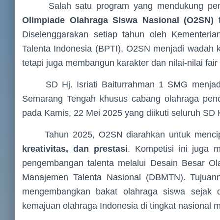
Salah satu program yang mendukung pengem
Olimpiade Olahraga Siswa Nasional (O2SN)
t
Diselenggarakan setiap tahun oleh Kementeri
Talenta Indonesia (BPTI), O2SN menjadi wadah ko
tetapi juga membangun karakter dan nilai-nilai fair 
SD Hj. Isriati Baiturrahman 1 SMG menjadi 
Semarang Tengah khusus cabang olahraga penca
pada Kamis, 22 Mei 2025 yang diikuti seluruh S
Tahun 2025, O2SN diarahkan untuk mencipt
kreativitas, dan prestasi
. Kompetisi ini juga m
pengembangan talenta melalui Desain Besar O
Manajemen Talenta Nasional (DBMTN). Tujuann
mengembangkan bakat olahraga siswa sejak di
kemajuan olahraga Indonesia di tingkat nasional 