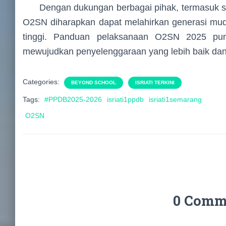
Dengan dukungan berbagai pihak, termasuk sek
O2SN diharapkan dapat melahirkan generasi muda
tinggi. Panduan pelaksanaan O2SN 2025 pu
mewujudkan penyelenggaraan yang lebih baik dan
Categories:
BEYOND SCHOOL
ISRIATI TERKINI
Tags:
#PPDB2025-2026
isriati1ppdb
isriati1semarang
O2SN
0 Comm