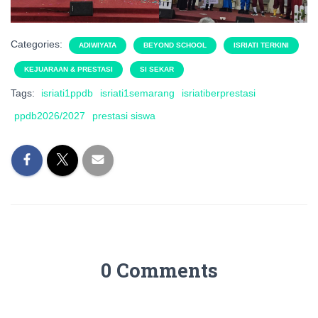
Categories:
ADIWIYATA
BEYOND SCHOOL
ISRIATI TERKINI
KEJUARAAN & PRESTASI
SI SEKAR
Tags:
isriati1ppdb
isriati1semarang
isriatiberprestasi
ppdb2026/2027
prestasi siswa
0 Comments