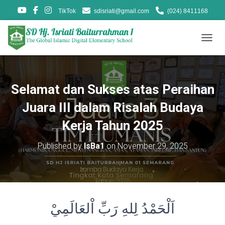
TikTok
sdisriati@gmail.com
(024) 8411168
T
O
G
G
L
Selamat dan Sukses atas Peraihan
E
N
Juara III dalam Risalah Budaya
A
V
Kerja Tahun 2025
I
G
Published by
IsBa1
on
November 29, 2025
A
T
I
O
N
اَلْحَمْدُ لِلهِ رَبِّ اْلعَالَمِيْ