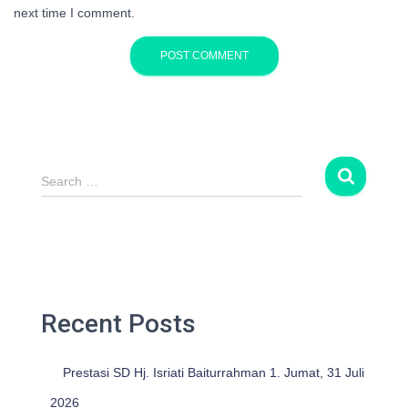
next time I comment.
S
Search …
e
a
r
c
h
f
o
Recent Posts
r
:
Prestasi SD Hj. Isriati Baiturrahman 1. Jumat, 31 Juli
2026