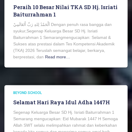
Peraih 10 Besar Nilai TKA SD Hj. Isriati
Baiturrahman 1
اَلْحَمْدُ لِلهِ رَبِّ اْلعَالَمِيْ Dengan penuh rasa bangga dan
syukur,Segenap Keluarga Besar SD Hj. Isriati
Baiturrahman 1 Semarangmengucapkan: Selamat &
Sukses atas prestasi dalam Tes Kompetensi Akademik
(TKA) 2026 Teruslah semangat belajar, berkarya,
berprestasi, dan
Read more…
BEYOND SCHOOL
Selamat Hari Raya Idul Adha 1447H
Segenap Keluarga Besar SD Hj. Isriati Baiturrahman 1
Semarang mengucapkan: Eid Mubarak 1447 H Semoga
Allah SWT selalu melimpahkan rahmat dan keberkahan
kepada kita semua dan menerima semua amal baik