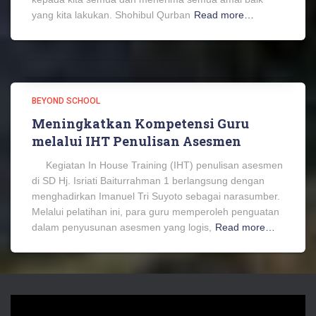
yang kita lakukan. Shohibul Qurban
Read more…
BEYOND SCHOOL
Meningkatkan Kompetensi Guru
melalui IHT Penulisan Asesmen
Kegiatan In House Training (IHT) penulisan asesmen
di SD Hj. Isriati Baiturrahman 1 berlangsung dengan
menghadirkan Imanuel Tri Suyoto sebagai narasumber.
Melalui pelatihan ini, para guru memperoleh penguatan
dalam penyusunan asesmen yang logis,
Read more…