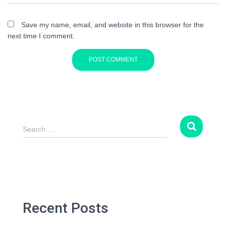
Save my name, email, and website in this browser for the
next time I comment.
S
Search …
e
a
r
c
h
f
o
Recent Posts
r
: