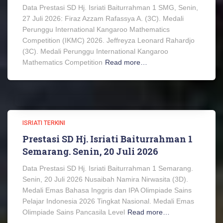
Data Prestasi SD Hj. Isriati Baiturrahman 1 SMG, Senin,
27 Juli 2026: Firaz Azzam Rafassya A. (3C). Medali
Perunggu International Kangaroo Mathematics
Competition (IKMC) 2026. Jeffreyza Leonard Rahardjo
(3C). Medali Perunggu International Kangaroo
Mathematics Competition
Read more…
ISRIATI TERKINI
Prestasi SD Hj. Isriati Baiturrahman 1
Semarang. Senin, 20 Juli 2026
Data Prestasi SD Hj. Isriati Baiturrahman 1 Semarang.
Senin, 20 Juli 2026 Nusaibah Namira Nirwasita (3D).
Medali Emas Bahasa Inggris dan IPA Olimpiade Sains
Pelajar Indonesia 2026 Tingkat Nasional. Medali Emas
Olimpiade Sains Pancasila Level
Read more…