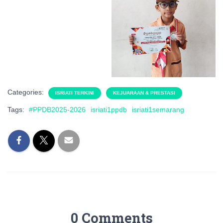
Categories:
ISRIATI TERKINI
KEJUARAAN & PRESTASI
Tags:
#PPDB2025-2026
isriati1ppdb
isriati1semarang
0 Comments