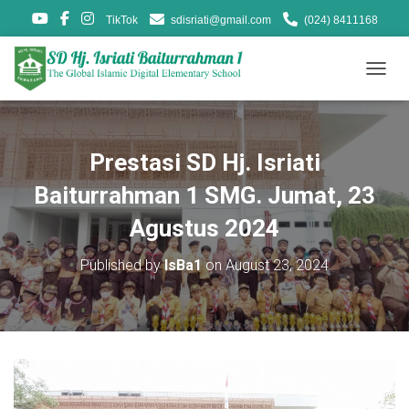
TikTok
sdisriati@gmail.com
(024) 8411168
T
O
G
G
L
Prestasi SD Hj. Isriati
E
N
Baiturrahman 1 SMG. Jumat, 23
A
V
Agustus 2024
I
G
Published by
IsBa1
on
August 23, 2024
A
T
I
O
N