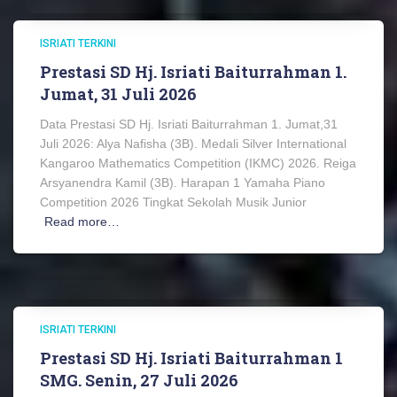
ISRIATI TERKINI
Prestasi SD Hj. Isriati Baiturrahman 1.
Jumat, 31 Juli 2026
Data Prestasi SD Hj. Isriati Baiturrahman 1. Jumat,31
Juli 2026: Alya Nafisha (3B). Medali Silver International
Kangaroo Mathematics Competition (IKMC) 2026. Reiga
Arsyanendra Kamil (3B). Harapan 1 Yamaha Piano
Competition 2026 Tingkat Sekolah Musik Junior
Read more…
ISRIATI TERKINI
Prestasi SD Hj. Isriati Baiturrahman 1
SMG. Senin, 27 Juli 2026