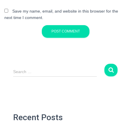
Save my name, email, and website in this browser for the
next time I comment.
S
Search …
e
a
r
c
h
f
o
Recent Posts
r
: