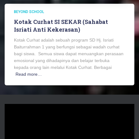
BEYOND SCHOOL
Kotak Curhat SI SEKAR (Sahabat
Isriati Anti Kekerasan)
Kotak Curhat adalah sebuah program SD Hj. Isriati
Baiturrahman 1 yang berfungsi sebagai wadah curhat
bagi siswa. Semua siswa dapat menuangkan perasaan
emosional yang dihadapinya dan belajar terbuka
kepada orang lain melalui Kotak Curhat. Berbagai
Read more…