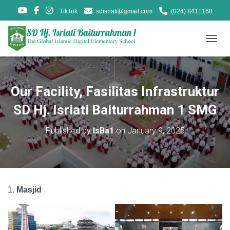
TikTok
sdisriati@gmail.com
(024) 8411168
T
O
G
G
L
Our Facility, Fasilitas Infrastruktur
E
N
SD Hj. Isriati Baiturrahman 1 SMG
A
V
Published by
IsBa1
on
January 9, 2025
I
G
A
T
I
O
1.
Masjid
N