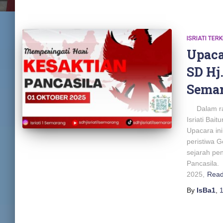
ISRIATI TERK
Upaca
SD Hj.
Semar
Dalam rang
Isriati Ba
Upacara in
peristiwa 
sejarah pe
Pancasila.
2025,
Rea
By
IsBa1
,