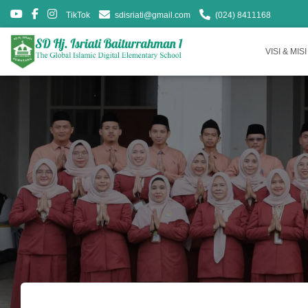
TikTok
sdisriati@gmail.com
(024) 8411168
VISI & MISI