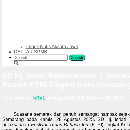
Ebook Nulis Aksara Jawa
DAFTAR SPMB
Search
for:
SD Hj. Isriati Baiturrahman 1 Sema
Rumah FTBI Tingkat Kota Semaran
Published by
IsBa1
on
August 29, 2025
August 29, 2025
Suasana semarak dan penuh semangat nampak sejak pagi
Semarang pada Kamis, 28 Agustus 2025. SD Hj. Isriati 
pelaksanaan
Festival Tunas Bahasa Ibu
(FTBI) tingkat Ko
yang diadakan oleh dinas pendidikan langsung dalam upay