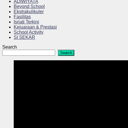
ADIWIYATA
Beyond School
Ekstrakulikuler
Fasilitas
Isriati Terkini
Kejuaraan & Prestasi
School Activity
SI SEKAR
Search
Search