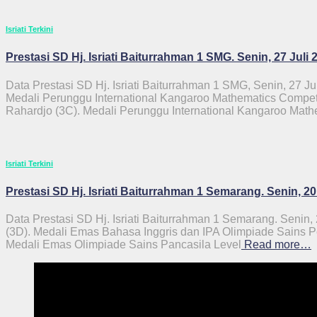
Isriati Terkini
Prestasi SD Hj. Isriati Baiturrahman 1 SMG. Senin, 27 Juli 
Data Prestasi SD Hj. Isriati Baiturrahman 1 SMG, Senin, 27 Ju
Medali Perunggu International Kangaroo Mathematics Competi
Rahardjo (3C). Medali Perunggu International Kangaroo Math
Isriati Terkini
Prestasi SD Hj. Isriati Baiturrahman 1 Semarang. Senin, 20
Data Prestasi SD Hj. Isriati Baiturrahman 1 Semarang. Senin,
(3D). Medali Emas Bahasa Inggris dan IPA Olimpiade Sains Pe
Medali Emas Olimpiade Sains Pancasila Level
Read more…