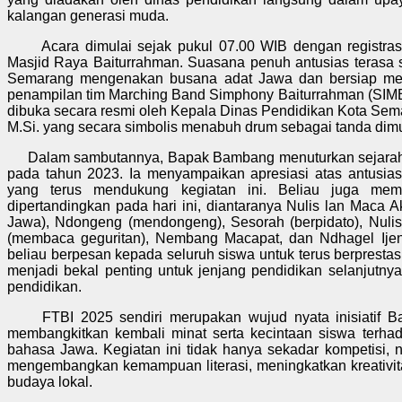
kalangan generasi muda.
Acara dimulai sejak pukul 07.00 WIB dengan registrasi
Masjid Raya Baiturrahman. Suasana penuh antusias terasa s
Semarang mengenakan busana adat Jawa dan bersiap mengi
penampilan tim Marching Band Simphony Baiturrahman (SIM
dibuka secara resmi oleh Kepala Dinas Pendidikan Kota Sema
M.Si. yang secara simbolis menabuh drum sebagai tanda dim
Dalam sambutannya, Bapak Bambang menuturkan sejarah 
pada tahun 2023. Ia menyampaikan apresiasi atas antusia
yang terus mendukung kegiatan ini. Beliau juga mem
dipertandingkan pada hari ini, diantaranya Nulis lan Maca
Jawa), Ndongeng (mendongeng), Sesorah (berpidato), Nulis
(membaca geguritan), Nembang Macapat, dan Ndhagel Ijen 
beliau berpesan kepada seluruh siswa untuk terus berprestas
menjadi bekal penting untuk jenjang pendidikan selanjutny
pendidikan.
FTBI 2025 sendiri merupakan wujud nyata inisiatif Ba
membangkitkan kembali minat serta kecintaan siswa terha
bahasa Jawa. Kegiatan ini tidak hanya sekadar kompetisi, 
mengembangkan kemampuan literasi, meningkatkan kreativi
budaya lokal.