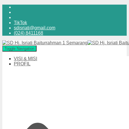
TikTok
sdisriati@gmail.com
(024) 8411168
Toggle Navigation
VISI & MISI
PROFIL