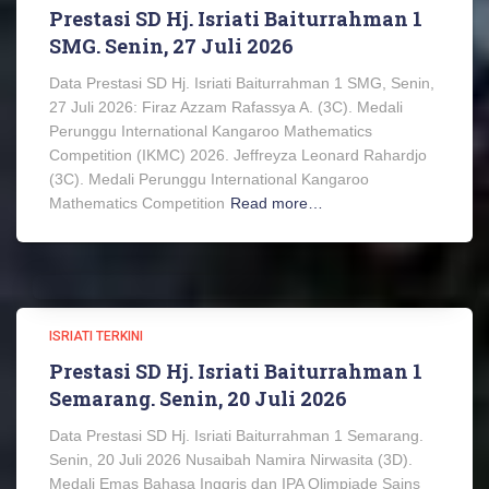
Prestasi SD Hj. Isriati Baiturrahman 1
SMG. Senin, 27 Juli 2026
Data Prestasi SD Hj. Isriati Baiturrahman 1 SMG, Senin,
27 Juli 2026: Firaz Azzam Rafassya A. (3C). Medali
Perunggu International Kangaroo Mathematics
Competition (IKMC) 2026. Jeffreyza Leonard Rahardjo
(3C). Medali Perunggu International Kangaroo
Mathematics Competition
Read more…
ISRIATI TERKINI
Prestasi SD Hj. Isriati Baiturrahman 1
Semarang. Senin, 20 Juli 2026
Data Prestasi SD Hj. Isriati Baiturrahman 1 Semarang.
Senin, 20 Juli 2026 Nusaibah Namira Nirwasita (3D).
Medali Emas Bahasa Inggris dan IPA Olimpiade Sains