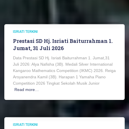
ISRIATI TERKINI
Prestasi SD Hj. Isriati Baiturrahman 1.
Jumat, 31 Juli 2026
Data Prestasi SD Hj. Isriati Baiturrahman 1. Jumat,31
Juli 2026: Alya Nafisha (3B). Medali Silver International
Kangaroo Mathematics Competition (IKMC) 2026. Reiga
Arsyanendra Kamil (3B). Harapan 1 Yamaha Piano
Competition 2026 Tingkat Sekolah Musik Junior
Read more…
ISRIATI TERKINI