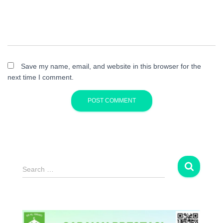
Save my name, email, and website in this browser for the
next time I comment.
S
Search …
e
a
r
c
h