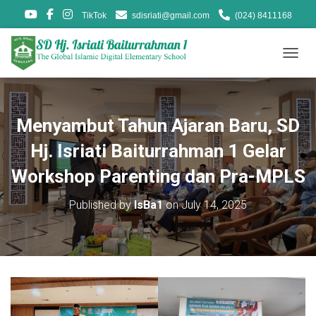
TikTok
sdisriati@gmail.com
(024) 8411168
T
O
G
G
L
Menyambut Tahun Ajaran Baru, SD
E
N
Hj. Isriati Baiturrahman 1 Gelar
A
V
Workshop Parenting dan Pra-MPLS
I
G
Published by
IsBa1
on
July 14, 2025
A
T
I
O
N