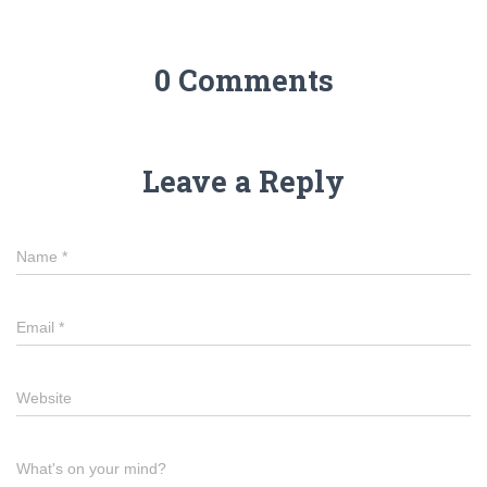
0 Comments
Leave a Reply
Name
*
Email
*
Website
What's on your mind?