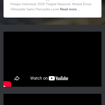
Pelajar Indonesia 2026 Tingkat Nasional. Medali Emas
Olimpiade Sains Pancasila Level
Read more…