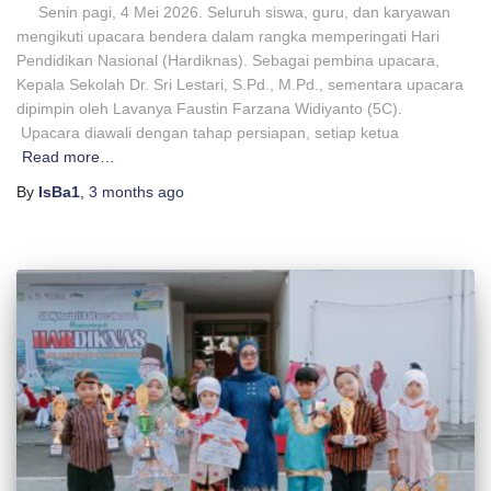
Senin pagi, 4 Mei 2026. Seluruh siswa, guru, dan karyawan
mengikuti upacara bendera dalam rangka memperingati Hari
Pendidikan Nasional (Hardiknas). Sebagai pembina upacara,
Kepala Sekolah Dr. Sri Lestari, S.Pd., M.Pd., sementara upacara
dipimpin oleh Lavanya Faustin Farzana Widiyanto (5C).
Upacara diawali dengan tahap persiapan, setiap ketua
Read more…
By
IsBa1
,
3 months
ago