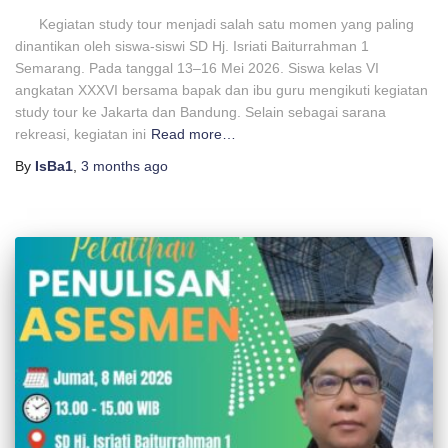
Kegiatan study tour menjadi salah satu momen yang paling
dinantikan oleh siswa-siswi SD Hj. Isriati Baiturrahman 1
Semarang. Pada tanggal 13–16 Mei 2026. Siswa kelas VI
angkatan XXXVI bersama bapak dan ibu guru mengikuti kegiatan
study tour ke Jakarta dan Bandung. Selain sebagai sarana
rekreasi, kegiatan ini
Read more…
By
IsBa1
,
3 months
ago