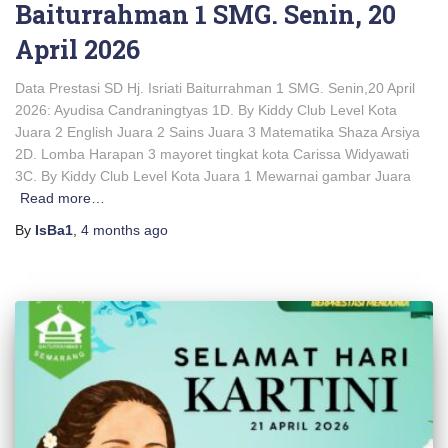
Baiturrahman 1 SMG. Senin, 20
April 2026
Data Prestasi SD Hj. Isriati Baiturrahman 1 SMG. Senin,20 April
2026: Ayudisa Candraningtyas 1D. By Kiddy Club Level Kota
Juara 2 English Juara 2 Sains Juara 3 Matematika Shaza Arsiya
2D. Lomba Harapan 3 mayoret tingkat kota Carissa Widyawati
3C. By Kiddy Club Level Kota Juara 1 Mewarnai gambar Juara
Read more…
By
IsBa1
,
4 months
ago