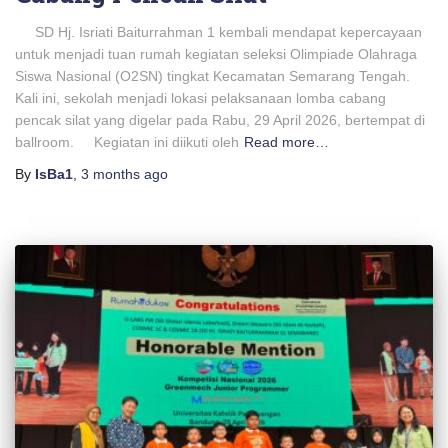
SD Hj. Isriati Baiturrahman 1 kembali mendapat kepercayaan
untuk menjadi tuan rumah kegiatan seleksi Olimpiade Olahraga
Siswa Nasional (O2SN) tingkat Kecamatan Semarang Tengah.
Kali ini, sekolah menjadi lokasi pelaksanaan lomba cabang
pencak silat yang digelar pada Rabu, 29 April 2026, bertempat di
ballroom. Kegiatan ini diikuti oleh
Read more…
By
IsBa1
,
3 months
ago