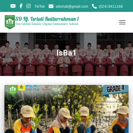
TikTok
sdisriati@gmail.com
(024) 8411168
TOGG
NAVIG
IsBa1