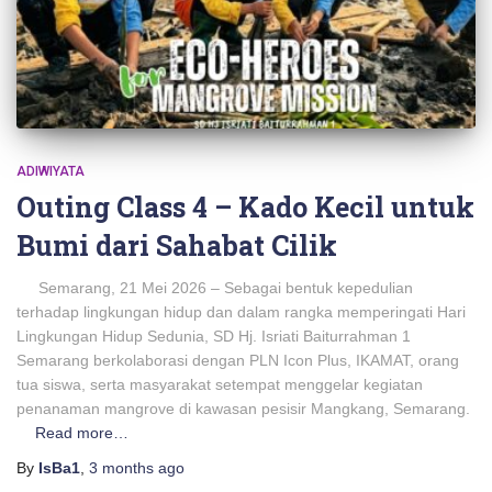
ADIWIYATA
Outing Class 4 – Kado Kecil untuk
Bumi dari Sahabat Cilik
Semarang, 21 Mei 2026 – Sebagai bentuk kepedulian
terhadap lingkungan hidup dan dalam rangka memperingati Hari
Lingkungan Hidup Sedunia, SD Hj. Isriati Baiturrahman 1
Semarang berkolaborasi dengan PLN Icon Plus, IKAMAT, orang
tua siswa, serta masyarakat setempat menggelar kegiatan
penanaman mangrove di kawasan pesisir Mangkang, Semarang.
Read more…
By
IsBa1
,
3 months
ago