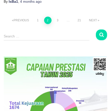
By
IsBa1
,
4 months
ago
Posts
PREVIOUS
1
2
3
…
21
NEXT
pagination
S
Search …
e
a
r
c
h
f
o
r
: