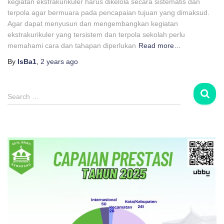
kegiatan ekstrakurikuler harus dikelola secara sistematis dan
terpola agar bermuara pada pencapaian tujuan yang dimaksud.
Agar dapat menyusun dan mengembangkan kegiatan
ekstrakurikuler yang tersistem dan terpola sekolah perlu
memahami cara dan tahapan diperlukan
Read more…
By
IsBa1
,
2 years
ago
S
Search …
e
a
r
c
h
f
o
r
: