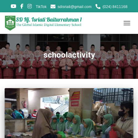
TikTok
sdisriati@gmail.com
(024) 8411168
TOGG
NAVIG
schoolactivity