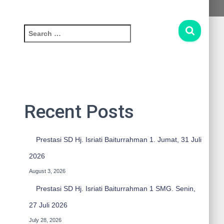
S
e
a
r
c
h
f
Recent Posts
o
r
:
Prestasi SD Hj. Isriati Baiturrahman 1. Jumat, 31 Juli
2026
August 3, 2026
Prestasi SD Hj. Isriati Baiturrahman 1 SMG. Senin,
27 Juli 2026
July 28, 2026