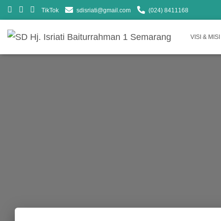
TikTok
sdisriati@gmail.com
(024) 8411168
VISI & MISI