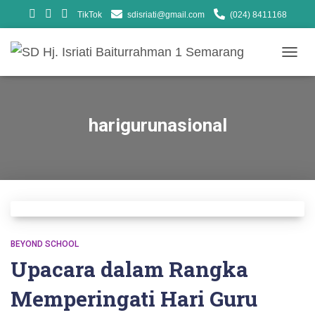
TikTok
sdisriati@gmail.com
(024) 8411168
TOGG
NAVIG
harigurunasional
BEYOND SCHOOL
Upacara dalam Rangka
Memperingati Hari Guru