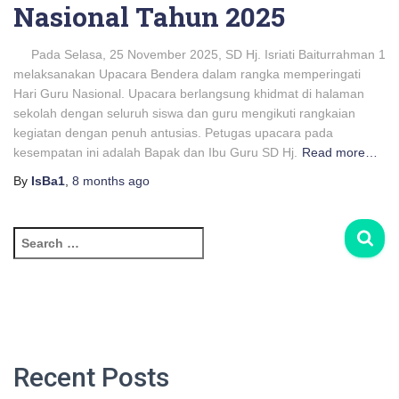
Nasional Tahun 2025
Pada Selasa, 25 November 2025, SD Hj. Isriati Baiturrahman 1
melaksanakan Upacara Bendera dalam rangka memperingati
Hari Guru Nasional. Upacara berlangsung khidmat di halaman
sekolah dengan seluruh siswa dan guru mengikuti rangkaian
kegiatan dengan penuh antusias. Petugas upacara pada
kesempatan ini adalah Bapak dan Ibu Guru SD Hj.
Read more…
By
IsBa1
,
8 months
ago
S
e
a
r
c
h
f
Recent Posts
o
r